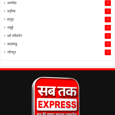
अमरोहा
1
उड़ीसा
1
हापुड़
1
जमुई
1
धर्म परिवर्तन
1
काठमांडू
1
जौनपुर
1