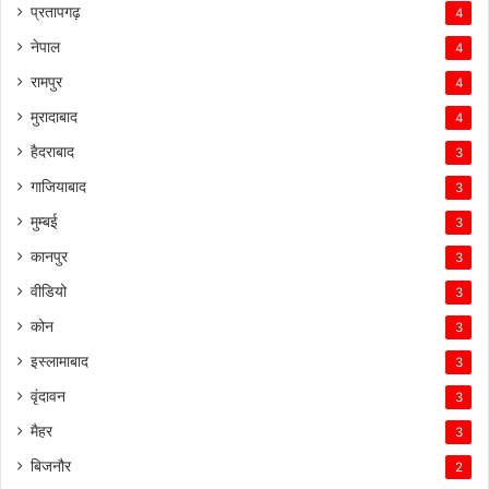
प्रतापगढ़
4
नेपाल
4
रामपुर
4
मुरादाबाद
4
हैदराबाद
3
गाजियाबाद
3
मुम्बई
3
कानपुर
3
वीडियो
3
कोन
3
इस्लामाबाद
3
वृंदावन
3
मैहर
3
बिजनौर
2