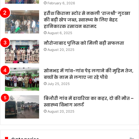
February 6, 2026
पर
बहुत
हरीश किराना स्टोर से नकली ‘राजश्री’ गुटखा
ज़्यादा
की बड़ी खेप जब्त, स्वास्थ्य के लिए बेहद
पैसे
हानिकारक रसायन बरामद
खर्च
August 6, 2025
कर
नौरोजाबाद पुलिस को मिली बड़ी सफलता
रहे
August 20, 2025
हैं’।
सोनभद्र में गांव-गांव पेड़ लगाने की मुहिम तेज,
बच्चों के नाम से लगाए जा रहे पौधे
July 25, 2025
बिजौरी गांव में डायरिया का कहर, दो की मौत –
स्वास्थ्य विभाग अलर्ट
August 20, 2025