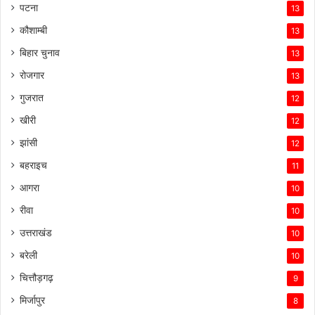
पटना
13
कौशाम्बी
13
बिहार चुनाव
13
रोजगार
13
गुजरात
12
खीरी
12
झांसी
12
बहराइच
11
आगरा
10
रीवा
10
उत्तराखंड
10
बरेली
10
चित्तौड़गढ़
9
मिर्जापुर
8