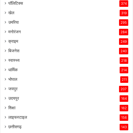
पॉलिटिक्स
374
खेल
319
उमरिया
295
मनोरंजन
284
क्राइम
249
बिजनेस
240
स्वास्थ्य
218
धार्मिक
214
भोपाल
211
जयपुर
207
उदयपुर
164
शिक्षा
162
लाइफस्टाइल
156
छत्तीसगढ़
143