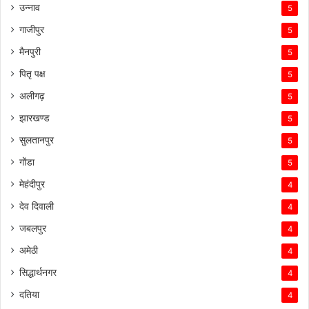
उन्नाव
5
गाजीपुर
5
मैनपुरी
5
पितृ पक्ष
5
अलीगढ़
5
झारखण्ड
5
सुलतानपुर
5
गोंडा
5
मेहंदीपुर
4
देव दिवाली
4
जबलपुर
4
अमेठी
4
सिद्धार्थनगर
4
दतिया
4