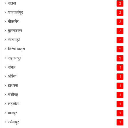
सतना
2
शाहजहांपुर
2
बीकानेर
2
बुलन्दशहर
2
सीतामढ़ी
2
तिरंगा यात्रा
2
सहारनपुर
2
संभल
1
औरैया
1
हाथरस
1
चंडीगढ़
1
शहडोल
1
मानपुर
1
नर्मदापुर
1