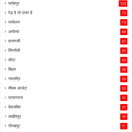
फतेहपुर
133
पेड़ है तो प्राण है
73
पर्यावरण
73
अयोध्या
66
वाराणसी
61
सिंगरौली
45
कोटा
43
बिहार
39
नवरात्रि
33
मौसम अपडेट
32
प्रयागराज
31
देशभक्ति
21
लखीमपुर
19
गोरखपुर
17