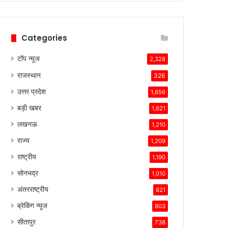
हैं।
टेस्ला
की
Categories
तकनीकी
विशेषताएँ,
टॉप न्यूज
ब्रांड
2,328
की
राजस्थान
326
लोकप्रियता
और
उत्तर प्रदेश
1,656
ग्राहकों
बड़ी खबर
1,621
के
प्रति
लखनऊ
1,210
उसकी
राज्य
1,209
प्रतिबद्धता
ने
राष्ट्रीय
1,190
उसे
सोनभद्र
1,010
इस
प्रतिस्पर्धात्मक
अंतरराष्ट्रीय
821
माहौल
ब्रेकिंग न्यूज
803
में
सफल
सीतापुर
738