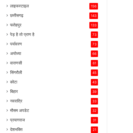
लाइफस्टाइल
156
छत्तीसगढ़
143
फतेहपुर
133
पेड़ है तो प्राण है
73
पर्यावरण
73
अयोध्या
66
वाराणसी
61
सिंगरौली
45
कोटा
43
बिहार
39
नवरात्रि
33
मौसम अपडेट
32
प्रयागराज
31
देशभक्ति
21