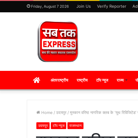
Join Us
Verify Reporter
Ad
Friday, August 7 2026
HOME
अंतरराष्ट्रीय
राष्ट्रीय
टॉप न्यूज
राज्य
प
Home
/
उदयपुर
/
मुस्कान वरिष्ठ नागरिक क्लब के ‘यूथ रिविजिटेड’
उदयपुर
टॉप न्यूज
राजस्थान