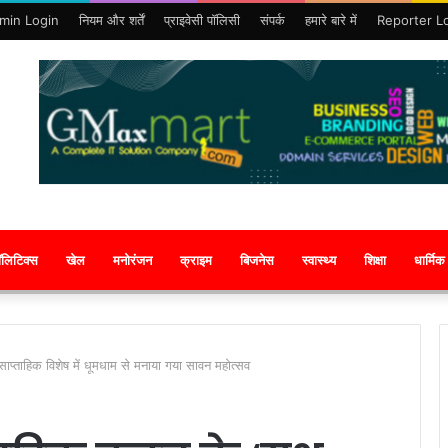
min Login
नियम और शर्तें
प्राइवेसी पॉलिसी
संपर्क
हमारे बारे में
Reporter L
ॉलिटिक्स
खेल
मनोरंजन
क्राइम
बिजनेस
स्वास्थ्य
शिक्षा
धार्मिक
 साप्ताहिक विशेष में धूमधाम से मनाया गया सावन महोत्सव