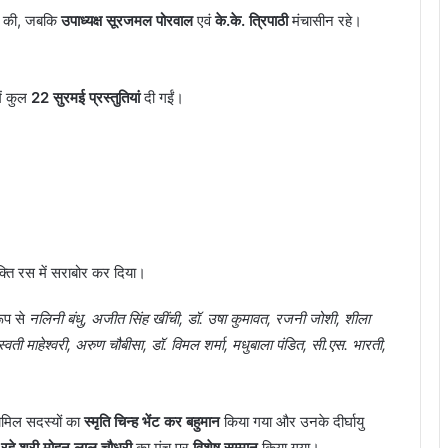
प
 की, जबकि
उपाध्यक्ष सूरजमल पोरवाल
एवं
के.के. त्रिपाठी
मंचासीन रहे।
ख
र
ें कुल
22 सुरमई प्रस्तुतियां
दी गईं।
ह
क्ति रस में सराबोर कर दिया।
रूप से
नलिनी बंधु, अजीत सिंह खींची, डॉ. उषा कुमावत, रजनी जोशी, शीला
वती माहेश्वरी, अरुण चौबीसा, डॉ. विमल शर्मा, मधुबाला पंडित, सी.एस. भारती,
ामिल सदस्यों का
स्मृति चिन्ह भेंट कर बहुमान
किया गया और उनके दीर्घायु
र रहे श्री मोहन लाल चौधरी
का मंच पर
विशेष सम्मान
किया गया।