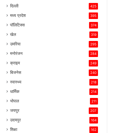
बनाए
दिल्ली
425
रखा
है।
मध्य प्रदेश
395
पॉलिटिक्स
374
खेल
319
उमरिया
295
मनोरंजन
284
क्राइम
249
बिजनेस
240
स्वास्थ्य
218
धार्मिक
214
भोपाल
211
जयपुर
207
उदयपुर
164
शिक्षा
162