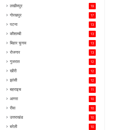
लखीमपुर
19
गोरखपुर
17
पटना
13
कौशाम्बी
13
बिहार चुनाव
13
रोजगार
13
गुजरात
12
खीरी
12
झांसी
12
बहराइच
11
आगरा
10
रीवा
10
उत्तराखंड
10
बरेली
10