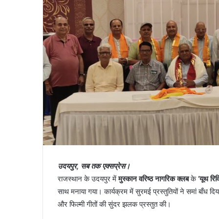
कीर्ति
इंस्टीट्यूट
ऑफ
नर्सिंग
में
विश्व
स्तनपान
ंटा कोन को सीईओ
8 hours ago
शिविर
जो तीन वर्षों में
कीर्ति इंस्टीट्यूट ऑफ नर्सिंग में विश्व
का
ै।
स्तनपान शिविर का आयोजन
आयोजन
उदयपुर, सब तक एक्सप्रेस।
राजस्थान के उदयपुर में
मुस्कान वरिष्ठ नागरिक क्लब
के
‘यूथ रिव
साथ मनाया गया। कार्यक्रम में सुरमई प्रस्तुतियों ने समां बाँध दिय
और फिल्मी गीतों की सुंदर झलक प्रस्तुत की।