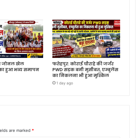
य जोनल खेल
फतेहपुर: कोराई चौराहे की जर्जर
 का हुआ भव्य समापन
PWD सड़क बनी मुसीबत, एम्बुलेंस
का निकलना भी हुआ मुश्किल
1 day ago
ields are marked
*