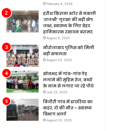
February 6, 2026
ैसे
के
र्च
बढ़ते
हरीश किराना स्टोर से नकली
कर
बाजार
‘राजश्री’ गुटखा की बड़ी खेप
हे
में
जब्त, स्वास्थ्य के लिए बेहद
ैं’।
टेस्ला
हानिकारक रसायन बरामद
की
August 6, 2025
बिक्री
नौरोजाबाद पुलिस को मिली
लगातार
बड़ी सफलता
मजबूत
August 20, 2025
बनी
हुई
है,
सोनभद्र में गांव-गांव पेड़
जबकि
लगाने की मुहिम तेज, बच्चों
अन्य
के नाम से लगाए जा रहे पौधे
कंपनियां
July 25, 2025
विभिन्न
बिजौरी गांव में डायरिया का
समस्याओं
कहर, दो की मौत – स्वास्थ्य
का
विभाग अलर्ट
सामना
August 20, 2025
कर
रही