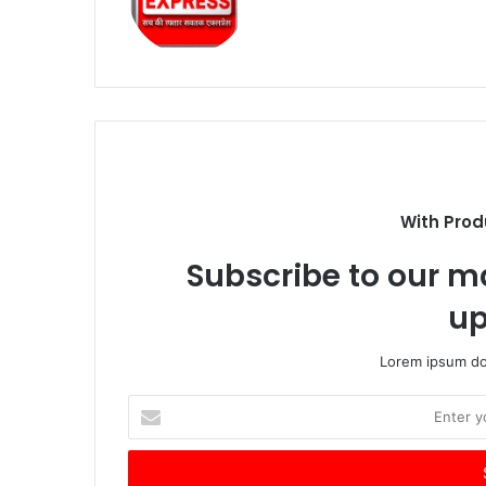
With Prod
Subscribe to our ma
up
Lorem ipsum dol
Enter
your
Email
address