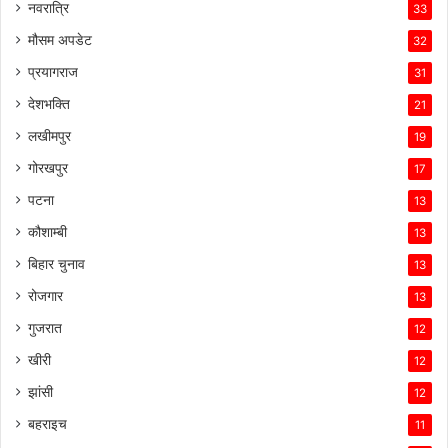
नवरात्रि
33
मौसम अपडेट
32
प्रयागराज
31
देशभक्ति
21
लखीमपुर
19
गोरखपुर
17
पटना
13
कौशाम्बी
13
बिहार चुनाव
13
रोजगार
13
गुजरात
12
खीरी
12
झांसी
12
बहराइच
11