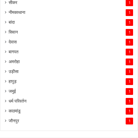
सीकर
1
नीमकाथाना
1
बांदा
1
सिवान
1
देवास
1
बागपत
1
अमरोहा
1
उड़ीसा
1
हापुड़
1
जमुई
1
धर्म परिवर्तन
1
काठमांडू
1
जौनपुर
1