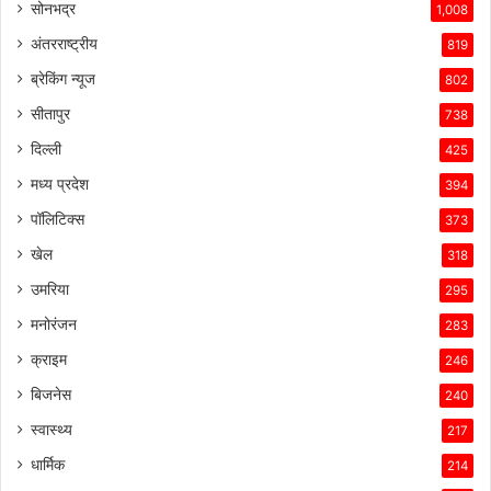
ग्राहकों
सोनभद्र
1,008
के
अंतरराष्ट्रीय
819
प्रति
उसकी
ब्रेकिंग न्यूज
802
प्रतिबद्धता
सीतापुर
738
ने
उसे
दिल्ली
425
इस
मध्य प्रदेश
394
प्रतिस्पर्धात्मक
माहौल
पॉलिटिक्स
373
में
खेल
318
सफल
बनाए
उमरिया
295
रखा
मनोरंजन
है।
283
क्राइम
246
बिजनेस
240
स्वास्थ्य
217
धार्मिक
214