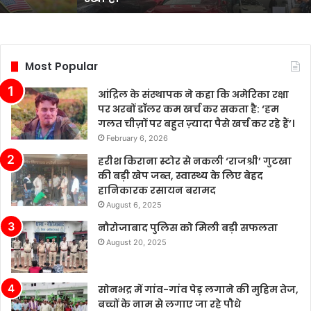
स्थिति
बनाए
रखी
है,
Most Popular
हालांकि
उद्योग
आंद्रिल के संस्थापक ने कहा कि अमेरिका रक्षा
में
पर अरबों डॉलर कम खर्च कर सकता है: ‘हम
कई
गलत चीज़ों पर बहुत ज़्यादा पैसे खर्च कर रहे हैं’।
चुनौतियाँ
February 6, 2026
मौजूद
हैं।
हरीश किराना स्टोर से नकली ‘राजश्री’ गुटखा
चीन
की बड़ी खेप जब्त, स्वास्थ्य के लिए बेहद
के
हानिकारक रसायन बरामद
बढ़ते
August 6, 2025
बाजार
नौरोजाबाद पुलिस को मिली बड़ी सफलता
में
August 20, 2025
टेस्ला
की
बिक्री
सोनभद्र में गांव-गांव पेड़ लगाने की मुहिम तेज,
लगातार
बच्चों के नाम से लगाए जा रहे पौधे
मजबूत