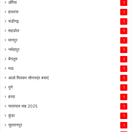
औरैया
1
हाथरस
1
चंडीगढ़
1
शहडोल
1
मानपुर
1
नर्मदापुर
1
बेंगलुरु
1
मऊ
1
आओ मिलकर सोनभद्र बचाएं
1
पुणे
1
हरदा
1
यातायात माह 2025
1
कुंडा
1
सुल्तानपुर
1