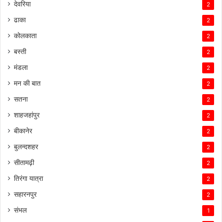
देवरिया
2
ढाका
2
कोलकाता
2
बस्ती
2
मंडला
2
मन की बात
2
सतना
2
शाहजहांपुर
2
बीकानेर
2
बुलन्दशहर
2
सीतामढ़ी
2
तिरंगा यात्रा
2
सहारनपुर
2
संभल
1