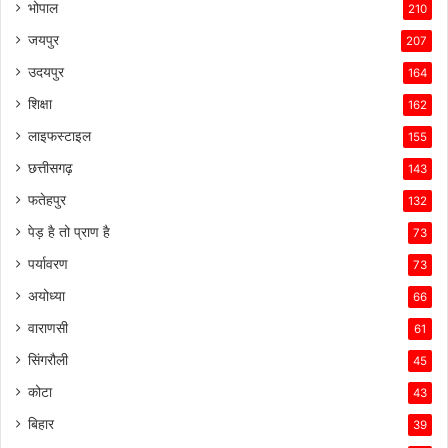
भोपाल
210
जयपुर
207
उदयपुर
164
शिक्षा
162
लाइफस्टाइल
155
छत्तीसगढ़
143
फतेहपुर
132
पेड़ है तो प्राण है
73
पर्यावरण
73
अयोध्या
66
वाराणसी
61
सिंगरौली
45
कोटा
43
बिहार
39