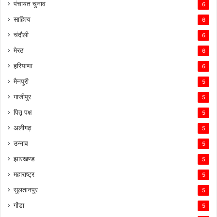
पंचायत चुनाव
6
साहित्य
6
चंदौली
6
मेरठ
6
हरियाणा
6
मैनपुरी
5
गाजीपुर
5
पितृ पक्ष
5
अलीगढ़
5
उन्नाव
5
झारखण्ड
5
महाराष्ट्र
5
सुलतानपुर
5
गोंडा
5