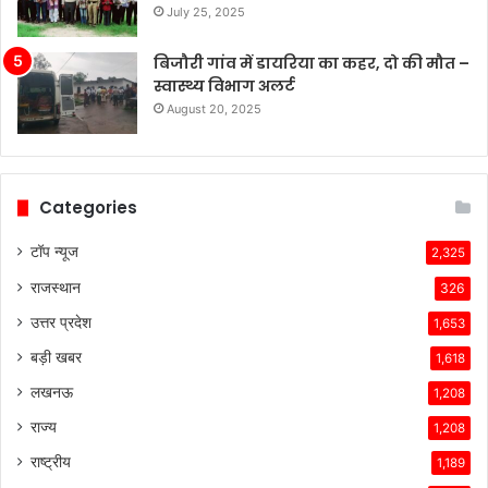
बनी
July 25, 2025
हुई
है,
बिजौरी गांव में डायरिया का कहर, दो की मौत –
जबकि
स्वास्थ्य विभाग अलर्ट
अन्य
August 20, 2025
कंपनियां
विभिन्न
समस्याओं
का
Categories
सामना
कर
टॉप न्यूज
2,325
रही
राजस्थान
हैं।
326
टेस्ला
उत्तर प्रदेश
1,653
की
तकनीकी
बड़ी खबर
1,618
विशेषताएँ,
लखनऊ
1,208
ब्रांड
की
राज्य
1,208
लोकप्रियता
राष्ट्रीय
1,189
और