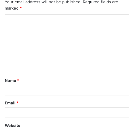
Your email address will not be published.
Required fields are
marked
*
C
o
m
m
e
n
t
Name
*
*
Email
*
Website