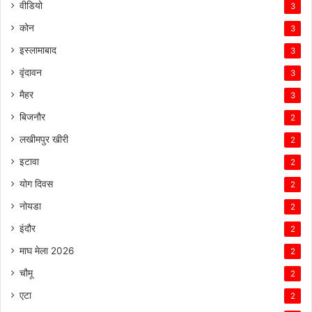
वीडियो
3
कोन
3
इस्लामाबाद
3
वृंदावन
3
मैहर
3
बिजनौर
2
लखीमपुर खीरी
2
इटावा
2
योग दिवस
2
नोयडा
2
इंदौर
2
माघ मेला 2026
2
चौमू
2
एटा
2