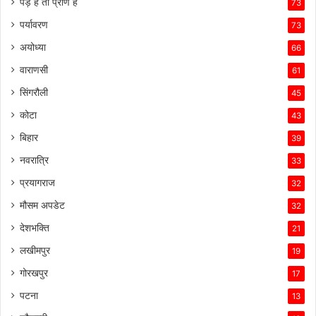
पेड़ है तो प्राण है
73
पर्यावरण
73
अयोध्या
66
वाराणसी
61
सिंगरौली
45
कोटा
43
बिहार
39
नवरात्रि
33
प्रयागराज
32
मौसम अपडेट
32
देशभक्ति
21
लखीमपुर
19
गोरखपुर
17
पटना
13