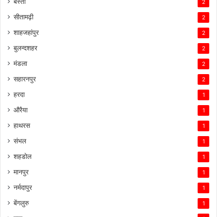
बस्ती
2
सीतामढ़ी
2
शाहजहांपुर
2
बुलन्दशहर
2
मंडला
2
सहारनपुर
2
हरदा
1
औरैया
1
हाथरस
1
संभल
1
शहडोल
1
मानपुर
1
नर्मदापुर
1
बेंगलुरु
1