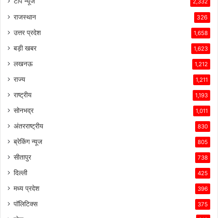
टॉप न्यूज
2,332
रही
राजस्थान
हैं।
326
टेस्ला
उत्तर प्रदेश
1,658
की
तकनीकी
बड़ी खबर
1,623
विशेषताएँ,
लखनऊ
1,212
ब्रांड
की
राज्य
1,211
लोकप्रियता
राष्ट्रीय
1,193
और
ग्राहकों
सोनभद्र
1,011
के
अंतरराष्ट्रीय
830
प्रति
उसकी
ब्रेकिंग न्यूज
805
प्रतिबद्धता
सीतापुर
738
ने
उसे
दिल्ली
425
इस
मध्य प्रदेश
396
प्रतिस्पर्धात्मक
माहौल
पॉलिटिक्स
375
में