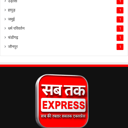
उड़ीसा
1
हापुड़
1
जमुई
1
धर्म परिवर्तन
1
चंडीगढ़
1
जौनपुर
1