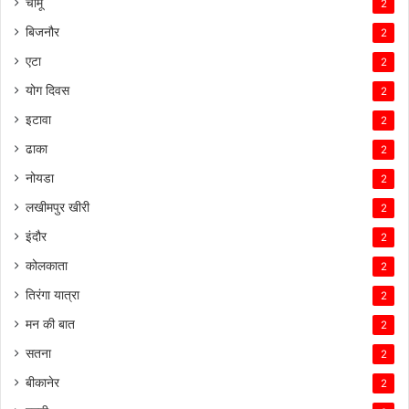
चौमू
2
बिजनौर
2
एटा
2
योग दिवस
2
इटावा
2
ढाका
2
नोयडा
2
लखीमपुर खीरी
2
इंदौर
2
कोलकाता
2
तिरंगा यात्रा
2
मन की बात
2
सतना
2
बीकानेर
2