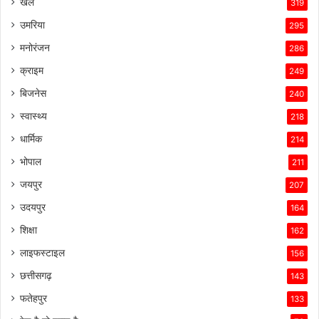
खेल
319
सफल
बनाए
उमरिया
295
रखा
मनोरंजन
है।
286
क्राइम
249
बिजनेस
240
स्वास्थ्य
218
धार्मिक
214
भोपाल
211
जयपुर
207
उदयपुर
164
शिक्षा
162
लाइफस्टाइल
156
छत्तीसगढ़
143
फतेहपुर
133