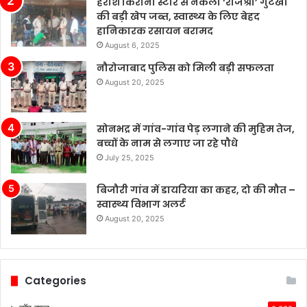
हरीश किराना स्टोर से नकली ‘राजश्री’ गुटखा
चीन
की बड़ी खेप जब्त, स्वास्थ्य के लिए बेहद
के
हानिकारक रसायन बरामद
बढ़ते
August 6, 2025
बाजार
नौरोजाबाद पुलिस को मिली बड़ी सफलता
में
August 20, 2025
टेस्ला
की
बिक्री
सोनभद्र में गांव-गांव पेड़ लगाने की मुहिम तेज,
लगातार
बच्चों के नाम से लगाए जा रहे पौधे
मजबूत
बनी
July 25, 2025
हुई
है,
बिजौरी गांव में डायरिया का कहर, दो की मौत –
जबकि
स्वास्थ्य विभाग अलर्ट
अन्य
August 20, 2025
कंपनियां
विभिन्न
समस्याओं
का
Categories
सामना
कर