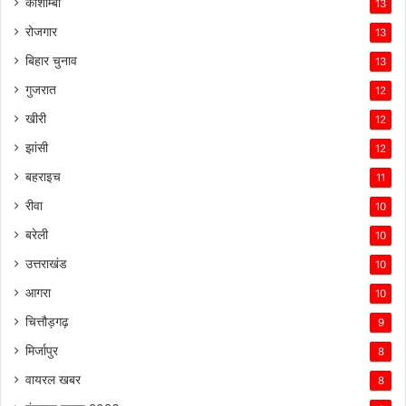
कौशाम्बी
13
रोजगार
13
बिहार चुनाव
13
गुजरात
12
खीरी
12
झांसी
12
बहराइच
11
रीवा
10
बरेली
10
उत्तराखंड
10
आगरा
10
चित्तौड़गढ़
9
मिर्जापुर
8
वायरल खबर
8