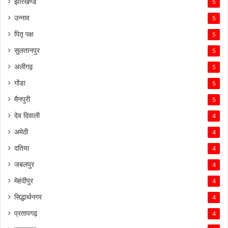
झारखण्ड
5
उन्नाव
5
पितृ पक्ष
5
सुलतानपुर
5
अलीगढ़
5
गोंडा
5
मैनपुरी
5
देव दिवाली
4
अमेठी
4
दतिया
4
जबलपुर
4
मेहंदीपुर
4
सिद्धार्थनगर
4
प्रतापगढ़
4