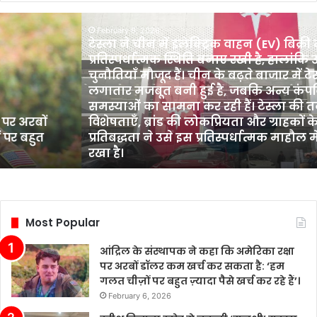
टेस्ला
February 6, 2026
ने
टेस्ला ने चीन में इलेक्ट्रिक वाहन (EV) बिक्री में
चीन
प्रतिस्पर्धात्मक स्थिति बनाए रखी है, हालांकि उद्
में
चुनौतियाँ मौजूद हैं। चीन के बढ़ते बाजार में टेस्ल
इलेक्ट्रिक
लगातार मजबूत बनी हुई है, जबकि अन्य कंपनिय
वाहन
समस्याओं का सामना कर रही हैं। टेस्ला की त
(EV)
र अरबों
विशेषताएँ, ब्रांड की लोकप्रियता और ग्राहकों के 
बिक्री
र बहुत
प्रतिबद्धता ने उसे इस प्रतिस्पर्धात्मक माहौल 
में
रखा है।
प्रतिस्पर्धात्मक
स्थिति
बनाए
रखी
है,
Most Popular
हालांकि
उद्योग
आंद्रिल के संस्थापक ने कहा कि अमेरिका रक्षा
में
पर अरबों डॉलर कम खर्च कर सकता है: ‘हम
कई
गलत चीज़ों पर बहुत ज़्यादा पैसे खर्च कर रहे हैं’।
चुनौतियाँ
February 6, 2026
मौजूद
हैं।